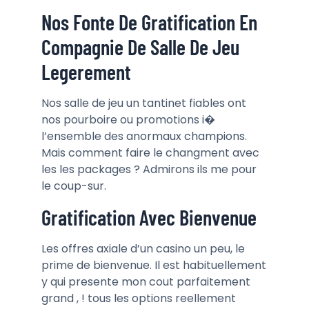
Nos Fonte De Gratification En
Compagnie De Salle De Jeu
Legerement
Nos salle de jeu un tantinet fiables ont
nos pourboire ou promotions i�
l’ensemble des anormaux champions.
Mais comment faire le changment avec
les les packages ? Admirons ils me pour
le coup-sur.
Gratification Avec Bienvenue
Les offres axiale d’un casino un peu, le
prime de bienvenue. Il est habituellement
y qui presente mon cout parfaitement
grand , ! tous les options reellement