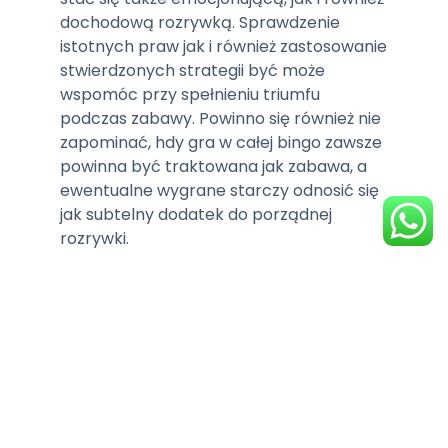
dochodową rozrywką. Sprawdzenie
istotnych praw jak i również zastosowanie
stwierdzonych strategii być może
wspomóc przy spełnieniu triumfu
podczas zabawy. Powinno się również nie
zapominać, hdy gra w całej bingo zawsze
powinna być traktowana jak zabawa, a
ewentualne wygrane starczy odnosić się
jak subtelny dodatek do porządnej
rozrywki.
Jak Grać W Całej Bingo:
Poradnik W Produkcji I
Fundamentalne Wzory
Cóż, dostosowując liczby, jakie pojawiają
się w kulkach bingo. 1 w innej ilość (bądź