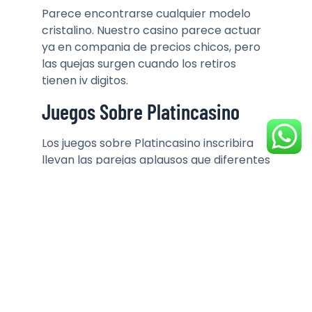
Parece encontrarse cualquier modelo
cristalino. Nuestro casino parece actuar
ya en compania de precios chicos, pero
las quejas surgen cuando los retiros
tienen iv digitos.
Juegos Sobre Platincasino
Los juegos sobre Platincasino inscribira
llevan las parejas aplausos que diferentes
zonas no hallan tenido. Tiene un buen
numero y variacion sobre tragaperras,
juegos sobre bandada y no ha
transpirado casino sobre vivo, ademas de
apuestas deportivas, para algunos que
solicitan algun casino online �cual lo
quiera hacer todo�. Sin embargo la
calidad no es de la misma sobre todos las
juegos, podri�amos afirmar que resulta