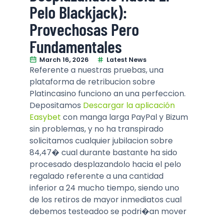
Pelo Blackjack):
Provechosas Pero
Fundamentales
March 16, 2026
Latest News
Referente a nuestras pruebas, una
plataforma de retribucion sobre
Platincasino funciono an una perfeccion.
Depositamos
Descargar la aplicación
Easybet
con manga larga PayPal y Bizum
sin problemas, y no ha transpirado
solicitamos cualquier jubilacion sobre
84,47� cual durante bastante ha sido
procesado desplazandolo hacia el pelo
regalado referente a una cantidad
inferior a 24 mucho tiempo, siendo uno
de los retiros de mayor inmediatos cual
debemos testeadoo se podri�an mover