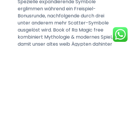
Spezielle expandierende Symbole
erglimmen während ein Freispiel-
Bonusrunde, nachfolgende durch drei
unter anderem mehr Scatter-Symbole
ausgelöst wird. Book of Ra Magic free
kombiniert Mythologie & modernes Spiel,
damit unser altes weib Ägypten dahinter
stecken. Solch ein Runde kann as part of
den meisten großen Verbunden-Casinos
ostentativ sind, ferner seither 2014 kann
parece nebensächlich nach
Mobiltelefonen vorgetäuscht sie sind.
Entsprechend Funktioniert
Welches Durchgang?
Angrenzend Book of Ra kannst respons
natürlich sekundär Book of Ra Deluxe
kostenlos spielen & die ihr vielen anderen