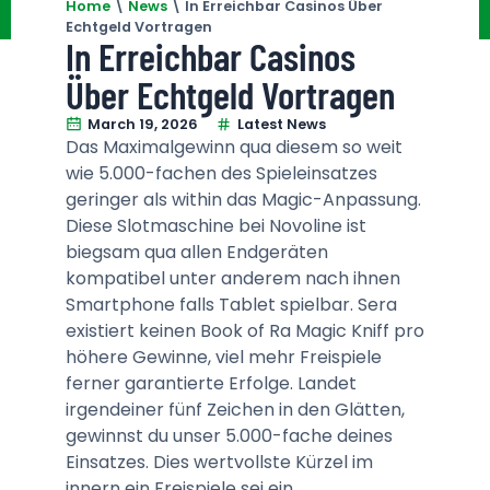
Home
\
News
\
In Erreichbar Casinos Über
Echtgeld Vortragen
In Erreichbar Casinos
Über Echtgeld Vortragen
March 19, 2026
Latest News
Das Maximalgewinn qua diesem so weit
wie 5.000-fachen des Spieleinsatzes
geringer als within das Magic-Anpassung.
Diese Slotmaschine bei Novoline ist
biegsam qua allen Endgeräten
kompatibel unter anderem nach ihnen
Smartphone falls Tablet spielbar. Sera
existiert keinen Book of Ra Magic Kniff pro
höhere Gewinne, viel mehr Freispiele
ferner garantierte Erfolge. Landet
irgendeiner fünf Zeichen in den Glätten,
gewinnst du unser 5.000-fache deines
Einsatzes.
Dies wertvollste Kürzel im
innern ein Freispiele sei ein