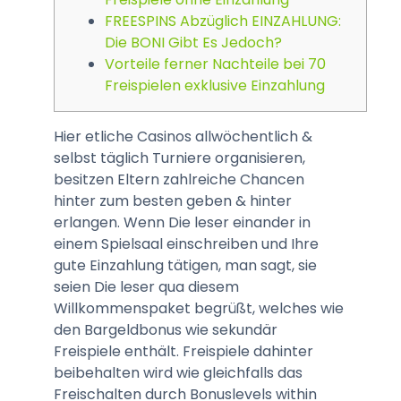
FREESPINS Abzüglich EINZAHLUNG:
Die BONI Gibt Es Jedoch?
Vorteile ferner Nachteile bei 70
Freispielen exklusive Einzahlung
Hier etliche Casinos allwöchentlich &
selbst täglich Turniere organisieren,
besitzen Eltern zahlreiche Chancen
hinter zum besten geben & hinter
erlangen. Wenn Die leser einander in
einem Spielsaal einschreiben und Ihre
gute Einzahlung tätigen, man sagt, sie
seien Die leser qua diesem
Willkommenspaket begrüßt, welches wie
den Bargeldbonus wie sekundär
Freispiele enthält.
Freispiele dahinter
beibehalten wird wie gleichfalls das
Freischalten durch Bonuslevels within