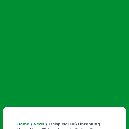
Home
\
News
\
Freispiele Bloß Einzahlung