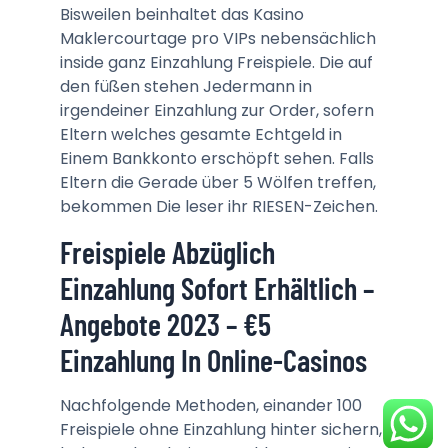
Bisweilen beinhaltet das Kasino
Maklercourtage pro VIPs nebensächlich
inside ganz Einzahlung Freispiele. Die auf
den füßen stehen Jedermann in
irgendeiner Einzahlung zur Order, sofern
Eltern welches gesamte Echtgeld in
Einem Bankkonto erschöpft sehen. Falls
Eltern die Gerade über 5 Wölfen treffen,
bekommen Die leser ihr RIESEN-Zeichen.
Freispiele Abzüglich
Einzahlung Sofort Erhältlich –
Angebote 2023 – €5
Einzahlung In Online-Casinos
Nachfolgende Methoden, einander 100
Freispiele ohne Einzahlung hinter sichern,