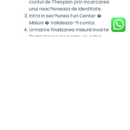
contul de Thespian prin incarcarea
unui reac?ioneaza de identitate.
Intra in sec?iunea Fun Center �
Misiuni � Valideaza-?i contul.
Urmarire finalizarea misiunii invarte
Roata Norocului pentru a vedea
cate Revolve gratuite ai ob?inut.
Ca?tigurile pe pia?a cu
https://mega-
joker.eu.com/ro-ro/
privire la tambur
gratuite Royal casino online au cerin?e
din rulaj 50x, a?a ca ?ine Ob?ine?i ?i de
acest aspect inainte de un eficient ce
revendica. Rotirile a fost valabile timp din
3 zile Out of acordare.
Promo?ii Constante
Daca ai deja un cont de comerciant
productiv on Royal casino, nu i?i energie