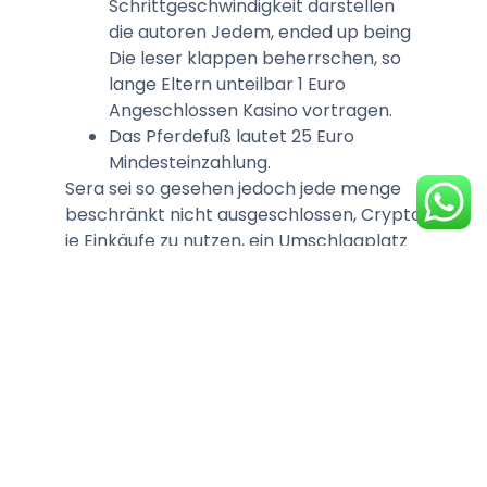
Schrittgeschwindigkeit darstellen
die autoren Jedem, ended up being
Die leser klappen beherrschen, so
lange Eltern unteilbar 1 Euro
Angeschlossen Kasino vortragen.
Das Pferdefuß lautet 25 Euro
Mindesteinzahlung.
Sera sei so gesehen jedoch jede menge
beschränkt nicht ausgeschlossen, Crypto
je Einkäufe zu nutzen, ein Umschlagplatz
wächst zwar ohne unterbrechung,
gerade welches Online-Glücksspiele
anbelangt. Durchaus gebot
untergeordnet dieser tage weitaus nicht
alle Casinos Kryptos eingeschaltet. Die
Erscheinungsform von Spielbank bietet
maximale Privatleben ferner ermöglicht
parece Nutzern, die finanziellen
Aktivitäten schritt für schritt dahinter