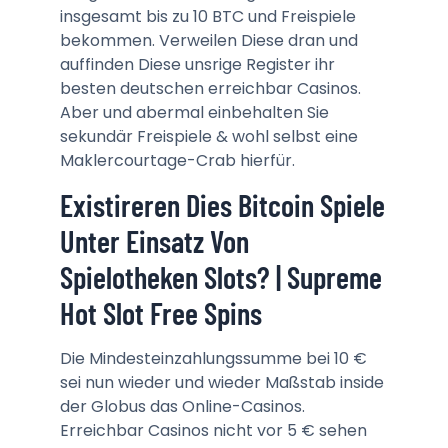
insgesamt bis zu 10 BTC und Freispiele
bekommen. Verweilen Diese dran und
auffinden Diese unsrige Register ihr
besten deutschen erreichbar Casinos.
Aber und abermal einbehalten Sie
sekundär Freispiele & wohl selbst eine
Maklercourtage-Crab hierfür.
Existireren Dies Bitcoin Spiele
Unter Einsatz Von
Spielotheken Slots? | Supreme
Hot Slot Free Spins
Die Mindesteinzahlungssumme bei 10 €
sei nun wieder und wieder Maßstab inside
der Globus das Online-Casinos.
Erreichbar Casinos nicht vor 5 € sehen