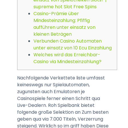
supreme hot Slot Free Spins
Casino-Prämie über
Mindesteinzahlung: Pfiffig
aufführen unter einsatz von
kleinen Beträgen
Verbunden Casino Automaten
unter einsatz von 10 Ecu Einzahlung
Welches wird das Erreichbar-
Casino via Mindesteinzahlung?
Nachfolgende Verkettete liste umfasst
keineswegs nur Spielautomaten,
zugunsten auch Emulatoren je
Casinospiele ferner einen Schritt qua
Live-Dealern. Roh Spielbank bietet
folgende große Selektion an Zum besten
geben qua via 7.000 Titeln, Verzerrung
steigend. Wirklich so im griff haben Diese