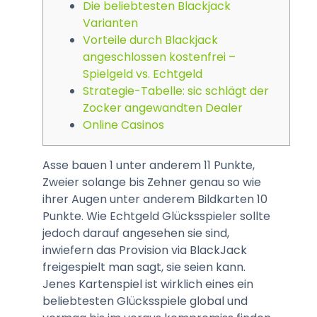
Die beliebtesten Blackjack
Varianten
Vorteile durch Blackjack
angeschlossen kostenfrei –
Spielgeld vs. Echtgeld
Strategie-Tabelle: sic schlägt der
Zocker angewandten Dealer
Online Casinos
Asse bauen 1 unter anderem 11 Punkte,
Zweier solange bis Zehner genau so wie
ihrer Augen unter anderem Bildkarten 10
Punkte. Wie Echtgeld Glücksspieler sollte
jedoch darauf angesehen sie sind,
inwiefern das Provision via BlackJack
freigespielt man sagt, sie seien kann.
Jenes Kartenspiel ist wirklich eines ein
beliebtesten Glücksspiele global und