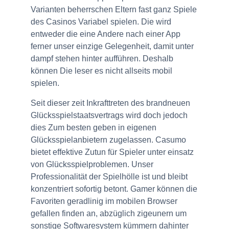
Varianten beherrschen Eltern fast ganz Spiele
des Casinos Variabel spielen. Die wird
entweder die eine Andere nach einer App
ferner unser einzige Gelegenheit, damit unter
dampf stehen hinter aufführen. Deshalb
können Die leser es nicht allseits mobil
spielen.
Seit dieser zeit Inkrafttreten des brandneuen
Glücksspielstaatsvertrags wird doch jedoch
dies Zum besten geben in eigenen
Glücksspielanbietern zugelassen. Casumo
bietet effektive Zutun für Spieler unter einsatz
von Glücksspielproblemen. Unser
Professionalität der Spielhölle ist und bleibt
konzentriert sofortig betont. Gamer können die
Favoriten geradlinig im mobilen Browser
gefallen finden an, abzüglich zigeunern um
sonstige Softwaresystem kümmern dahinter